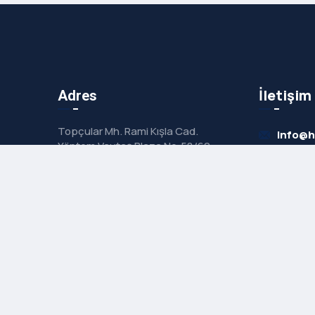
İletişim
Adres
Topçular Mh. Rami Kışla Cad.
info@
Yöntem Vaytaş Plaza No:58/60
No:21 Eyüp / İstanbul
+90 53