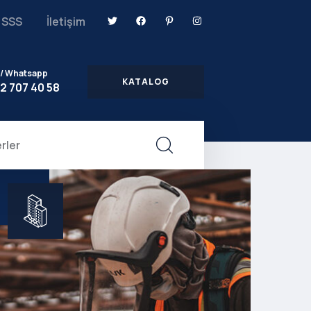
SSS
İletişim
 / Whatsapp
KATALOG
2 707 40 58
rler