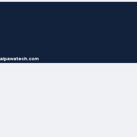
haipawatech.com
2 707 40 58