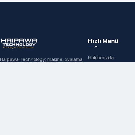
Hızlı Menü
Hakkımızda
Haipawa Technology; makine, ovalama
ve el kılavuzlarında uzman çözüm
İletişim
ortağınızdır. Carmon, Neuwerk ve
Ürün Grupları
Sanowa’nın Türkiye resmi
distribütörüyüz.
Markalarımız